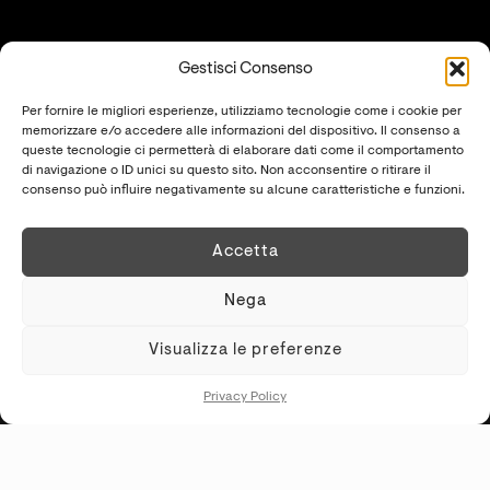
Want to use this material for a project?
Gestisci Consenso
Per fornire le migliori esperienze, utilizziamo tecnologie come i cookie per
REQUEST INFORMATIONS
memorizzare e/o accedere alle informazioni del dispositivo. Il consenso a
queste tecnologie ci permetterà di elaborare dati come il comportamento
di navigazione o ID unici su questo sito. Non acconsentire o ritirare il
consenso può influire negativamente su alcune caratteristiche e funzioni.
Accetta
KREI SRLS
P.IVA
02481310569
Nega
SHOWROOM
Visualizza le preferenze
S.S. Cassia Km 93.700 - 01027 Montefiascone (VT)
+39 0761.1791060
Privacy Policy
PRIVACY POLICY
-
COOKIE POLICY