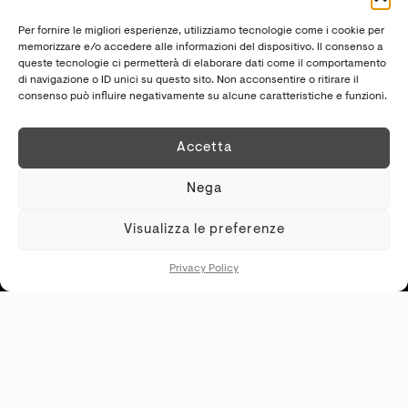
ogni pavimento e rivestimento un’opera d’arte
Per fornire le migliori esperienze, utilizziamo tecnologie come i cookie per
unica in grado adattarsi a diversi stili di
memorizzare e/o accedere alle informazioni del dispositivo. Il consenso a
queste tecnologie ci permetterà di elaborare dati come il comportamento
arredamento.
di navigazione o ID unici su questo sito. Non acconsentire o ritirare il
consenso può influire negativamente su alcune caratteristiche e funzioni.
Ti Potrebbe interessare leggere anche il
Cipollino Nero
Accetta
Nega
Visualizza le preferenze
Privacy Policy
Want to use this material for a project?
REQUEST INFORMATIONS