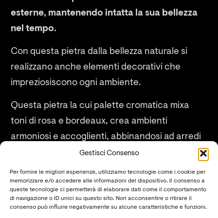
esterne, mantenendo intatta la sua bellezza
nel tempo.
Con questa pietra dalla bellezza naturale si
realizzano anche elementi decorativi che
impreziosiscono ogni ambiente.
Questa pietra la cui palette cromatica mixa
toni di rosa e bordeaux, crea ambienti
armoniosi e accoglienti, abbinandosi ad arredi
minimali anche totalmente bianchi e grigi,
Gestisci Consenso
giocando con i contrasti.
Per fornire le migliori esperienze, utilizziamo tecnologie come i cookie per
memorizzare e/o accedere alle informazioni del dispositivo. Il consenso a
Ti potrebbe interessare anche la pietra
queste tecnologie ci permetterà di elaborare dati come il comportamento
di navigazione o ID unici su questo sito. Non acconsentire o ritirare il
Lavagrigia
.
consenso può influire negativamente su alcune caratteristiche e funzioni.