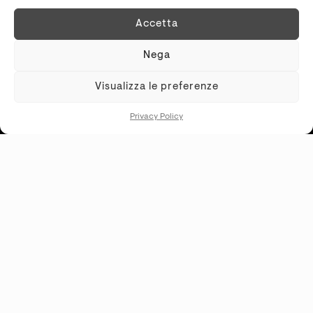
Accetta
Nega
Visualizza le preferenze
Want to use this material for a project?
Privacy Policy
REQUEST INFORMATIONS
KREI SRLS
P.IVA
02481310569
SHOWROOM
S.S. Cassia Km 93.700 - 01027 Montefiascone (VT)
+39 0761.1791060