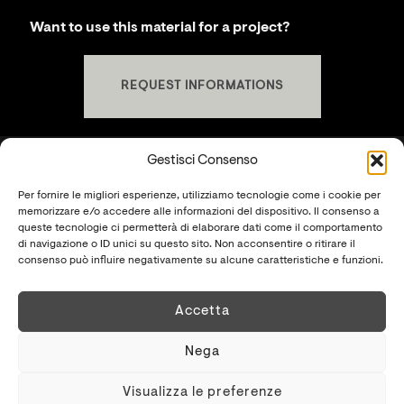
Want to use this material for a project?
REQUEST INFORMATIONS
Gestisci Consenso
Per fornire le migliori esperienze, utilizziamo tecnologie come i cookie per
KREI SRLS
memorizzare e/o accedere alle informazioni del dispositivo. Il consenso a
P.IVA
02481310569
queste tecnologie ci permetterà di elaborare dati come il comportamento
di navigazione o ID unici su questo sito. Non acconsentire o ritirare il
SHOWROOM
consenso può influire negativamente su alcune caratteristiche e funzioni.
S.S. Cassia Km 93.700 - 01027 Montefiascone (VT)
+39 0761.1791060
Accetta
PRIVACY POLICY
-
COOKIE POLICY
Nega
Visualizza le preferenze