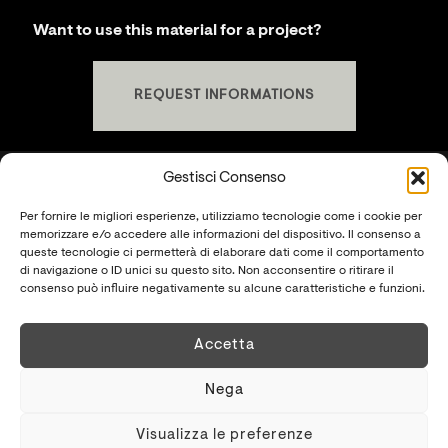
Want to use this material for a project?
REQUEST INFORMATIONS
Gestisci Consenso
Per fornire le migliori esperienze, utilizziamo tecnologie come i cookie per
KREI SRLS
memorizzare e/o accedere alle informazioni del dispositivo. Il consenso a
P.IVA
02481310569
queste tecnologie ci permetterà di elaborare dati come il comportamento
di navigazione o ID unici su questo sito. Non acconsentire o ritirare il
SHOWROOM
consenso può influire negativamente su alcune caratteristiche e funzioni.
S.S. Cassia Km 93.700 - 01027 Montefiascone (VT)
+39 0761.1791060
Accetta
PRIVACY POLICY
-
COOKIE POLICY
Nega
Visualizza le preferenze