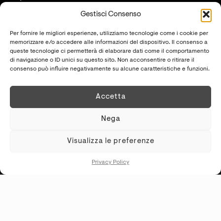
Guatemala.
Gestisci Consenso
Per fornire le migliori esperienze, utilizziamo tecnologie come i cookie per
memorizzare e/o accedere alle informazioni del dispositivo. Il consenso a
queste tecnologie ci permetterà di elaborare dati come il comportamento
di navigazione o ID unici su questo sito. Non acconsentire o ritirare il
consenso può influire negativamente su alcune caratteristiche e funzioni.
Want to use this material for a project?
Accetta
Nega
REQUEST INFORMATIONS
Visualizza le preferenze
Privacy Policy
KREI SRLS
P.IVA
02481310569
SHOWROOM