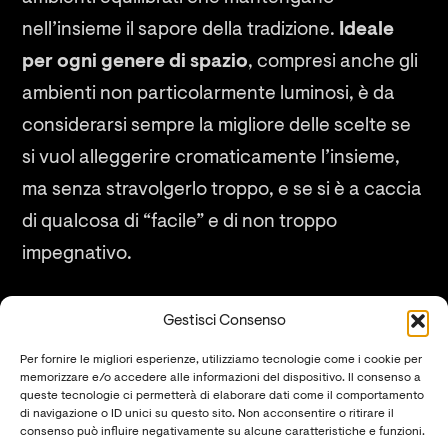
nell’insieme il sapore della tradizione.
Ideale
per ogni genere di spazio
, compresi anche gli
ambienti non particolarmente luminosi, è da
considerarsi sempre la migliore delle scelte se
si vuol alleggerire cromaticamente l’insieme,
ma senza stravolgerlo troppo, e se si è a caccia
di qualcosa di “facile” e di non troppo
impegnativo.
Gestisci Consenso
Per fornire le migliori esperienze, utilizziamo tecnologie come i cookie per
memorizzare e/o accedere alle informazioni del dispositivo. Il consenso a
queste tecnologie ci permetterà di elaborare dati come il comportamento
Want to use this material for a project?
di navigazione o ID unici su questo sito. Non acconsentire o ritirare il
consenso può influire negativamente su alcune caratteristiche e funzioni.