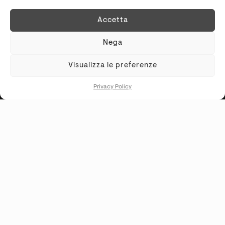
REQUEST INFORMATIONS
Accetta
Nega
Visualizza le preferenze
KREI SRLS
P.IVA
02481310569
Privacy Policy
SHOWROOM
S.S. Cassia Km 93.700 - 01027 Montefiascone (VT)
+39 0761.1791060
PRIVACY POLICY
-
COOKIE POLICY